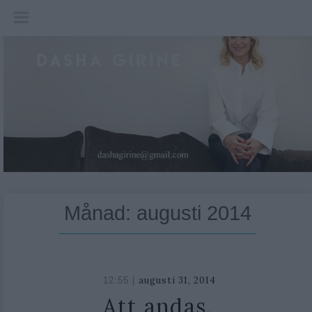
Skip
to
content
Månad:
augusti 2014
augusti 31, 2014
oktober
12:55 |
26,
Att andas.
2018