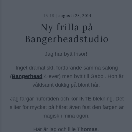
augusti 28, 2014
oktober
15:18 |
26,
Ny frilla på
2018
Bangerheadstudio
Jag har bytt frisör!
Inget dramatiskt, fortfarande samma salong
(
Bangerhead
4-ever) men bytt till Gabbi. Hon är
våldsamt duktig på blont hår.
Jag färgar nuförtiden och kör INTE blekning. Det
sliter för mycket på håret även fast den färgen är
magisk i mina ögon.
Här är jag och lille
Thomas
.