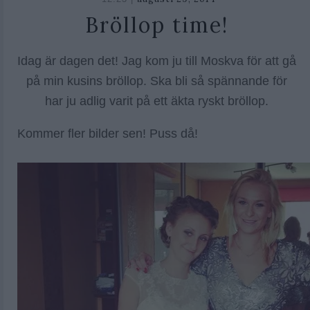
26,
Bröllop time!
2018
Idag är dagen det! Jag kom ju till Moskva för att gå
på min kusins bröllop. Ska bli så spännande för
har ju adlig varit på ett äkta ryskt bröllop.
Kommer fler bilder sen! Puss då!