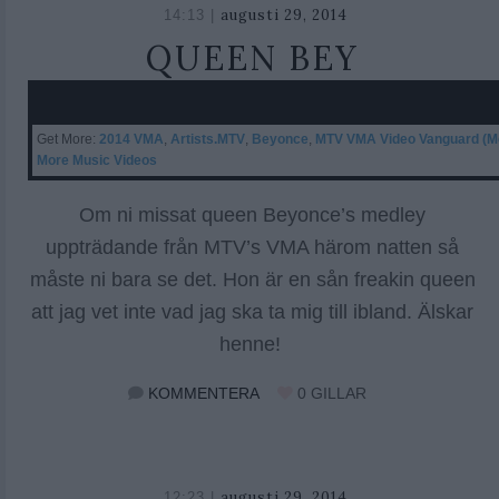
augusti 29, 2014
oktober
14:13 |
26,
QUEEN BEY
2018
Get More:
2014 VMA
,
Artists.MTV
,
Beyonce
,
MTV VMA Video Vanguard (M
More Music Videos
Om ni missat queen Beyonce’s medley
uppträdande från MTV’s VMA härom natten så
måste ni bara se det. Hon är en sån freakin queen
att jag vet inte vad jag ska ta mig till ibland. Älskar
henne!
KOMMENTERA
0
GILLAR
augusti 29, 2014
oktober
12:23 |