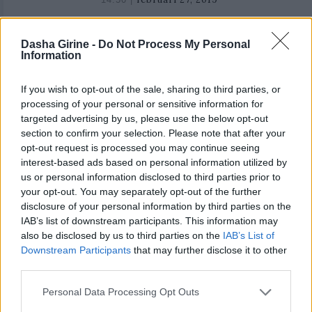
27,
Blir arg på Douglas
2019
Dasha Girine -
Do Not Process My Personal
Information
Ny vlogg coming at ya! Jag är ju som bekant
besatt av semlor (förra året gjorde jag ett STORT
If you wish to opt-out of the sale, sharing to third parties, or
semmeltest se den vloggen
här
:
processing of your personal or sensitive information for
targeted advertising by us, please use the below opt-out
section to confirm your selection. Please note that after your
I år har jag inte filmat det men testat massor och
opt-out request is processed you may continue seeing
denna semla har vinnit tiotalstester. Häng med på
interest-based ads based on personal information utilized by
det och när jag blir arg på
Douglas
. Vi åker ut till
us or personal information disclosed to third parties prior to
your opt-out. You may separately opt-out of the further
Dalarö
en solig dag och ska grilla och han bara…
disclosure of your personal information by third parties on the
Ja se själva.
IAB’s list of downstream participants. This information may
also be disclosed by us to third parties on the
IAB’s List of
Downstream Participants
that may further disclose it to other
third parties.
Personal Data Processing Opt Outs