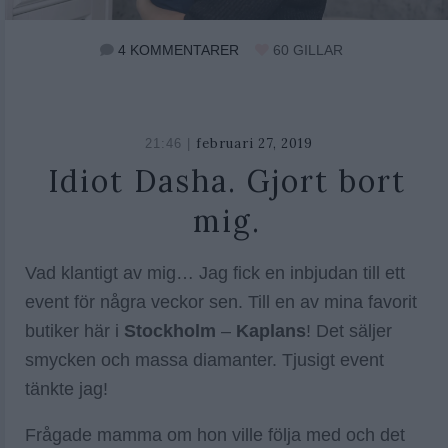
4 KOMMENTARER
60
GILLAR
februari 27, 2019
februari
21:46 |
27,
Idiot Dasha. Gjort bort
2019
mig.
Vad klantigt av mig… Jag fick en inbjudan till ett
event för några veckor sen. Till en av mina favorit
butiker här i
Stockholm
–
Kaplans
! Det säljer
smycken och massa diamanter. Tjusigt event
tänkte jag!
Frågade mamma om hon ville följa med och det