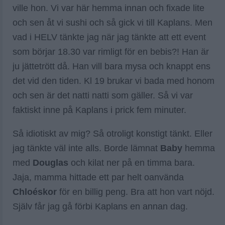
ville hon. Vi var här hemma innan och fixade lite
och sen åt vi sushi och så gick vi till Kaplans. Men
vad i HELV tänkte jag när jag tänkte att ett event
som börjar 18.30 var rimligt för en bebis?! Han är
ju jättetrött då. Han vill bara mysa och knappt ens
det vid den tiden. Kl 19 brukar vi bada med honom
och sen är det natti natti som gäller. Så vi var
faktiskt inne på Kaplans i prick fem minuter.
Så idiotiskt av mig? Så otroligt konstigt tänkt. Eller
jag tänkte väl inte alls. Borde lämnat
Baby
hemma
med
Douglas
och kilat ner på en timma bara.
Jaja, mamma hittade ett par helt oanvända
Chloéskor
för en billig peng. Bra att hon vart nöjd.
Själv får jag gå förbi Kaplans en annan dag.