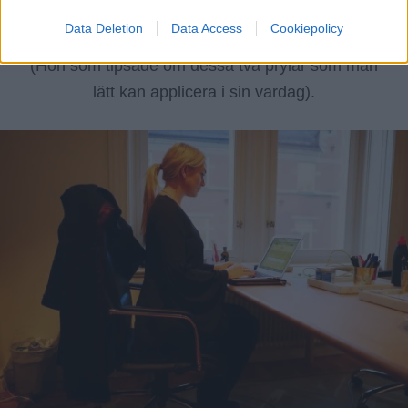
PT Matilda
har jag även sagt att det är en av de
Data Deletion
Data Access
Cookiepolicy
viktigaste målen i min träning, bättra på hållningen.
(Hon som tipsade om dessa två prylar som man
lätt kan applicera i sin vardag).