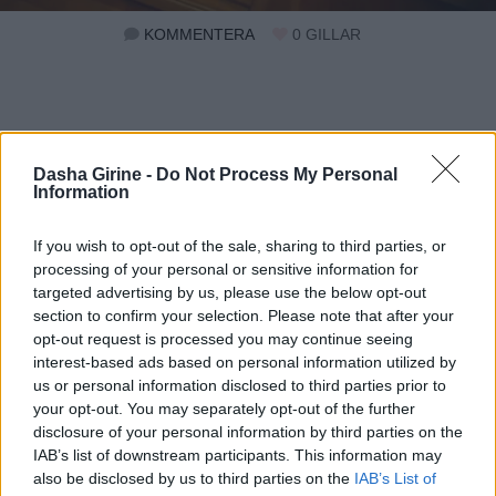
KOMMENTERA
0
GILLAR
oktober 28, 2015
oktober
15:29 |
26,
En uppdaterad version av
Dasha Girine -
Do Not Process My Personal
2018
Information
sig själv är det nya
If you wish to opt-out of the sale, sharing to third parties, or
svarta.
processing of your personal or sensitive information for
targeted advertising by us, please use the below opt-out
section to confirm your selection. Please note that after your
Jag blir så himla varm i hjärtat när jag läser era
opt-out request is processed you may continue seeing
kommentarer. När jag känner mig deppig och ni
interest-based ads based on personal information utilized by
us or personal information disclosed to third parties prior to
kommenterar blir jag på riktigt genuint lycklig av er.
your opt-out. You may separately opt-out of the further
Glöm aldrig hur mycket ni påverkar, också. Det är
disclosure of your personal information by third parties on the
inte bara vi som är på den här sidan av
IAB’s list of downstream participants. This information may
also be disclosed by us to third parties on the
IAB’s List of
dataskärmen som påverkar och inspirerar.