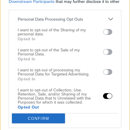
Downstream Participants
that may further disclose it to other
third parties.
Nu är det så att jag har fått lite kommentarer av er
på både
Twitter
och här i bloggen att ni blivit
Personal Data Processing Opt Outs
inspirerade till att köra er egen version av
Dasha
I want to opt-out of the Sharing of my
personal data.
2.0.
Kan ni inte berätta vad ni gjort för förändringar!
Opted In
Eller vad planen är för kommande förändringar.
I want to opt-out of the Sale of my
Personal Data.
Jag har startat en ny kategori i bloggen, ”Dasha
Opted In
2.0” så ni kan gå tillbaka och läsa i efterhand om ni
I want to opt-out of processing my
Personal Data for Targeted Advertising.
vill. Senaste i min uppdatering är att jag börjat
Opted In
jobba på min hållning. Den har varit kass ett tag
I want to opt-out of Collection, Use,
men senaste året har den ballt ur fullständigt. Jag
Retention, Sale, and/or Sharing of my
Personal Data that Is Unrelated with the
satte mig och googlade omkring och så beställde
Purposes for which it was collected.
Opted Out
jag en
sådan här platta ni ser på bilden
.
Och en
sån här fjäril.
Givetvis räcker det säkert med bara
CONFIRM
en av dessa prylar men jag har gått all in. Till min