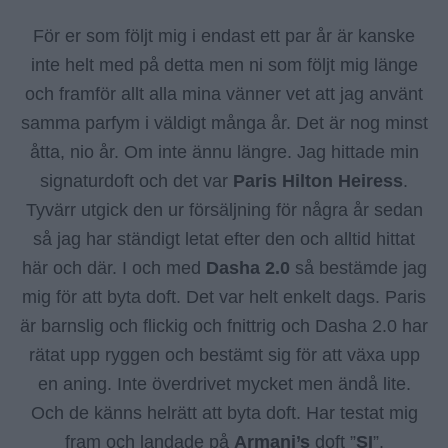
För er som följt mig i endast ett par år är kanske
inte helt med på detta men ni som följt mig länge
och framför allt alla mina vänner vet att jag använt
samma parfym i väldigt många år. Det är nog minst
åtta, nio år. Om inte ännu längre. Jag hittade min
signaturdoft och det var
Paris
Hilton
Heiress
.
Tyvärr utgick den ur försäljning för några år sedan
så jag har ständigt letat efter den och alltid hittat
här och där. I och med
Dasha 2.0
så bestämde jag
mig för att byta doft. Det var helt enkelt dags. Paris
är barnslig och flickig och fnittrig och Dasha 2.0 har
rätat upp ryggen och bestämt sig för att växa upp
en aning. Inte överdrivet mycket men ändå lite.
Och de känns helrätt att byta doft. Har testat mig
fram och landade på
Armani’s
doft ”
SI
”.