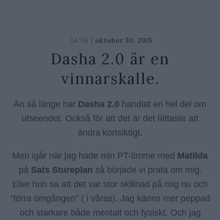
oktober 30, 2015
oktober
14:56 |
26,
Dasha 2.0 är en
2018
vinnarskalle.
Än så länge har
Dasha 2.0
handlat en hel del om
utseendet. Också för att det är det lättaste att
ändra kortsiktigt.
Men igår när jag hade min PT-timme med
Matilda
på
Sats
Stureplan
så började vi prata om mig.
Eller hon sa att det var stor skillnad på mig nu och
”förra omgången” ( i våras). Jag känns mer peppad
och starkare både mentalt och fysiskt. Och jag