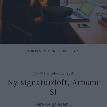
KOMMENTERA
0
GILLAR
oktober 22, 2015
oktober
15:40 |
26,
Ny signaturdoft, Armani
2018
SI
Here we go again…