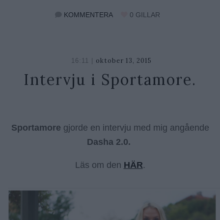
KOMMENTERA
0
GILLAR
oktober 13, 2015
oktober
16:11 |
26,
Intervju i Sportamore.
2018
Sportamore
gjorde en intervju med mig angående
Dasha 2.0.
Läs om den
HÄR
.