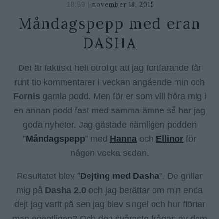
november 18, 2015
oktober
18:59 |
26,
Måndagspepp med eran
2018
DASHA
Det är faktiskt helt otroligt att jag fortfarande får
runt tio kommentarer i veckan angående min och
Fornis
gamla podd. Men för er som vill höra mig i
en annan podd fast med samma ämne så har jag
goda nyheter. Jag gästade nämligen podden
”
Måndagspepp
” med
Hanna
och
Ellinor
för
någon vecka sedan.
Resultatet blev ”
Dejting med Dasha
”. De grillar
mig på
Dasha 2.0
och jag berättar om min enda
dejt jag varit på sen jag blev singel och hur flörtar
man egentligen? Och den svåraste frågan av dem