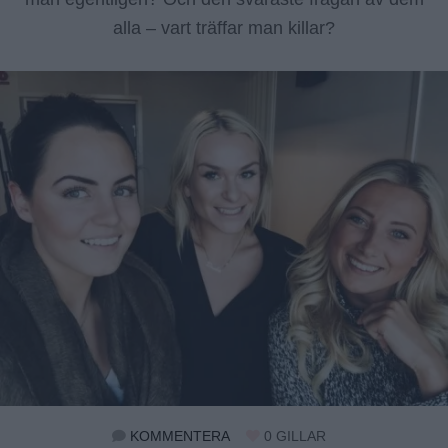
alla – vart träffar man killar?
KOMMENTERA
0
GILLAR