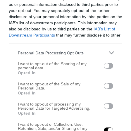
us or personal information disclosed to third parties prior to
your opt-out. You may separately opt-out of the further
1
GILLAR
disclosure of your personal information by third parties on the
IAB’s list of downstream participants. This information may
Share this article - choose your platform:
also be disclosed by us to third parties on the
IAB’s List of
Downstream Participants
that may further disclose it to other
third parties.
Personal Data Processing Opt Outs
Inläggsnavigering
Är det okej att få lite
Affordable art fair i
panik emellanåt?
Stockholm
I want to opt-out of the Sharing of my
personal data.
Opted In
I want to opt-out of the Sale of my
2 kommentarer till “
Här kommer en film från
Personal Data.
Opted In
min urhärliga babyshower.
”
I want to opt-out of processing my
Anna
Personal Data for Targeted Advertising.
Opted In
oktober 11, 2018 kl. 9:32 f m
I want to opt-out of Collection, Use,
Dina vloggs är så bra ? Tog ett tag innan jag började titta
Retention, Sale, and/or Sharing of my