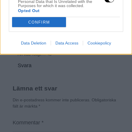
vet egentligen inte varför?! Men nu tittar jag direkt när
Personal Data that Is Unrelated with the
Purposes for which it was collected.
det kommer en ?
Opted Out
Svara
CONFIRM
Dasha Girine
Data Deletion
Data Access
Cookiepolicy
oktober 11, 2018 kl. 9:46 f m
Åh vad roligt!!!! <3
Svara
Lämna ett svar
Din e-postadress kommer inte publiceras.
Obligatoriska
fält är märkta
*
Kommentar
*