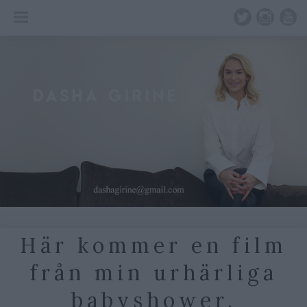
Skip
to
content
Här kommer en film
från min urhärliga
babyshower.