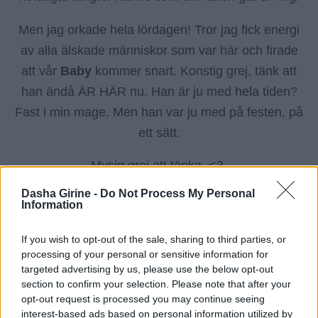
Men jag orkade hela lördagen! Tror jag fick energi
av alla älskade människor som var här och firade
att vår
Baby
kommer snart. Konstig grej, tänk att
han ändå ÄR HÄR nu. Han är ju med hela tiden?
Fast i min mage. Men han var ju med på festen, på
ett sätt.
Mysig grej att tänka. <3.
Dasha Girine -
Do Not Process My Personal
Information
If you wish to opt-out of the sale, sharing to third parties, or
processing of your personal or sensitive information for
targeted advertising by us, please use the below opt-out
section to confirm your selection. Please note that after your
opt-out request is processed you may continue seeing
interest-based ads based on personal information utilized by
Categorized in:
,
GravidInspo
youtube