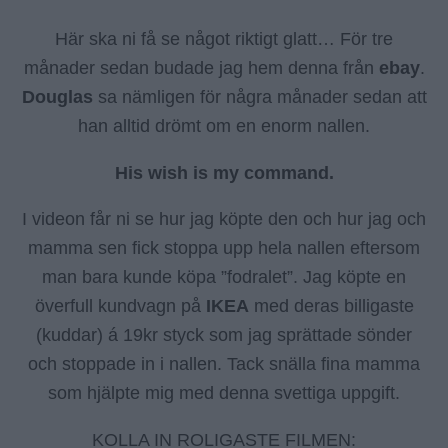
Här ska ni få se något riktigt glatt… För tre
månader sedan budade jag hem denna från
ebay
.
Douglas
sa nämligen för några månader sedan att
han alltid drömt om en enorm nallen.
His wish is my command.
I videon får ni se hur jag köpte den och hur jag och
mamma sen fick stoppa upp hela nallen eftersom
man bara kunde köpa ”fodralet”. Jag köpte en
överfull kundvagn på
IKEA
med deras billigaste
(kuddar) á 19kr styck som jag sprättade sönder
och stoppade in i nallen. Tack snälla fina mamma
som hjälpte mig med denna svettiga uppgift.
KOLLA IN ROLIGASTE FILMEN: