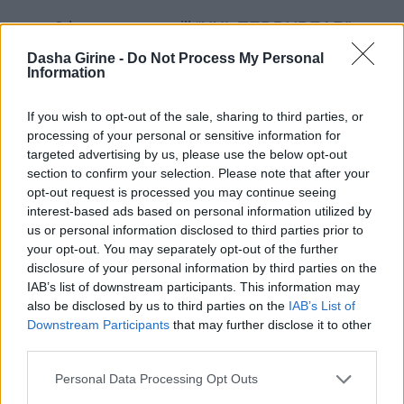
0 kommentarer till “
XXL TEDDYBEAR
”
Dasha Girine -
Do Not Process My Personal
Cornelia
Information
november 29, 2017 kl. 11:07 e m
If you wish to opt-out of the sale, sharing to third parties, or
Älskar detta!! Så kul idé och så himla himla gulligt. Log
processing of your personal or sensitive information for
igenom hela videon :’)
targeted advertising by us, please use the below opt-out
section to confirm your selection. Please note that after your
Svara
opt-out request is processed you may continue seeing
interest-based ads based on personal information utilized by
Dasha Girine
us or personal information disclosed to third parties prior to
your opt-out. You may separately opt-out of the further
november 30, 2017 kl. 4:03 e m
disclosure of your personal information by third parties on the
IAB’s list of downstream participants. This information may
OH GULLE TACK <333
also be disclosed by us to third parties on the
IAB’s List of
Svara
Downstream Participants
that may further disclose it to other
third parties.
Personal Data Processing Opt Outs
Johanna