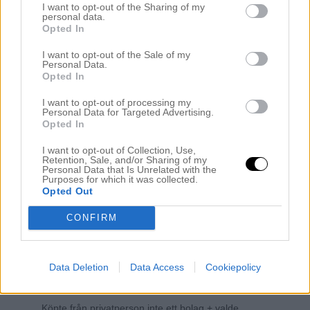
I want to opt-out of the Sharing of my
november 30, 2017 kl. 8:51 f m
personal data.
Opted In
Alltså vilken härlig video, man blir ju så glad av att se er
kärlek till varandra! Så fint! ??
I want to opt-out of the Sale of my
Personal Data.
Svara
Opted In
I want to opt-out of processing my
Personal Data for Targeted Advertising.
Opted In
Tina
november 30, 2017 kl. 3:47 e m
I want to opt-out of Collection, Use,
Retention, Sale, and/or Sharing of my
Hur lyckades du få 2000 kr i frakt? Jättemånga så stora
Personal Data that Is Unrelated with the
Purposes for which it was collected.
nallar har gratis fakt (FREE Economy Shipping)och
Opted Out
kostar ca 500 kr…
CONFIRM
Svara
Dasha Girine
Data Deletion
Data Access
Cookiepolicy
november 30, 2017 kl. 4:02 e m
Köpte från privatperson inte ett bolag + valde