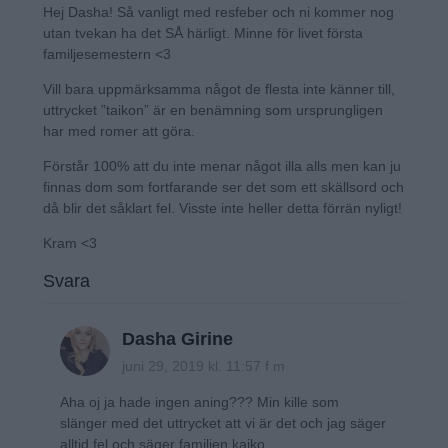
Hej Dasha! Så vanligt med resfeber och ni kommer nog
utan tvekan ha det SÅ härligt. Minne för livet första
familjesemestern <3
Vill bara uppmärksamma något de flesta inte känner till,
uttrycket ”taikon” är en benämning som ursprungligen
har med romer att göra.
Förstår 100% att du inte menar något illa alls men kan ju
finnas dom som fortfarande ser det som ett skällsord och
då blir det såklart fel. Visste inte heller detta förrän nyligt!
Kram <3
Svara
Dasha Girine
juni 29, 2019 kl. 11:57 f m
Aha oj ja hade ingen aning??? Min kille som
slänger med det uttrycket att vi är det och jag säger
alltid fel och säger familjen kaiko…