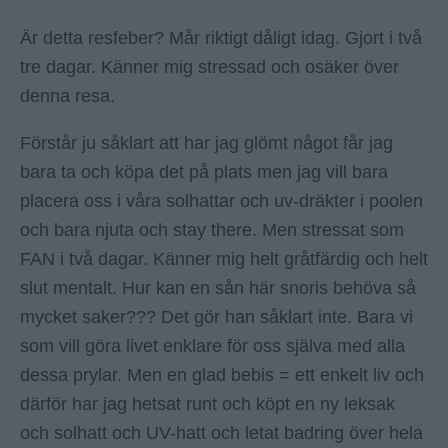
2019
Är detta resfeber? Mår riktigt dåligt idag. Gjort i två
tre dagar. Känner mig stressad och osäker över
denna resa.
Förstår ju såklart att har jag glömt något får jag
bara ta och köpa det på plats men jag vill bara
placera oss i våra solhattar och uv-dräkter i poolen
och bara njuta och stay there. Men stressat som
FAN i två dagar. Känner mig helt gråtfärdig och helt
slut mentalt. Hur kan en sån här snoris behöva så
mycket saker??? Det gör han såklart inte. Bara vi
som vill göra livet enklare för oss själva med alla
dessa prylar. Men en glad bebis = ett enkelt liv och
därför har jag hetsat runt och köpt en ny leksak
och solhatt och UV-hatt och letat badring över hela