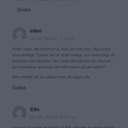
Svara
ellen
juni 30, 2019 kl. 7:22 f m
håller med, det kommer ju ifrån att man förr såg romer
som stökiga. Tycker det är sjukt taskigt och okännsligt att
använda det utrycket. Hur hade det kännts om massor
av människor använde ditt efternamn på det sättet?
Men förstår att du såklart inte vill någon illa.
Svara
Elin
juni 30, 2019 kl. 5:21 e m
Jag har så svårt att förstå att folk slänger sig med uttryck