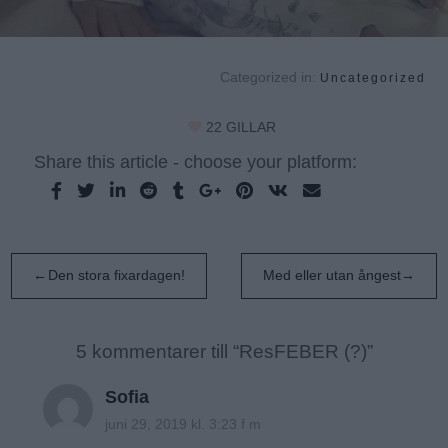
Categorized in:
Uncategorized
22
GILLAR
Share this article - choose your platform:
Inläggsnavigering
Den stora fixardagen!
Med eller utan ångest
5 kommentarer till “
ResFEBER (?)
”
Sofia
juni 29, 2019 kl. 3:23 f m