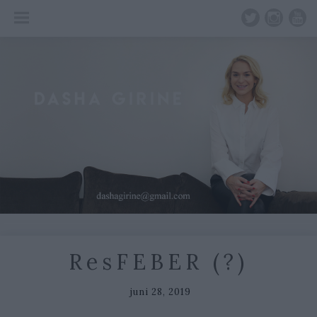
Skip
to
content
ResFEBER (?)
juni 28, 2019
juli
1,